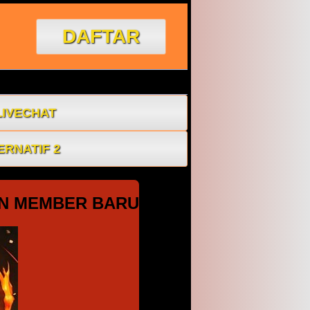
DAFTAR
LIVECHAT
ERNATIF 2
AN MEMBER BARU