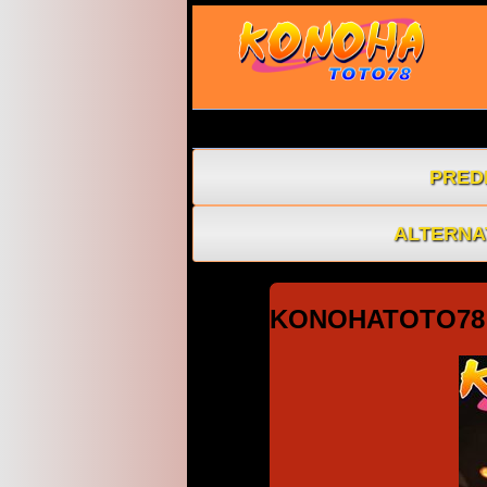
Info :
PREDI
ALTERNAT
KONOHATOTO78 