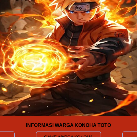
INFORMASI WARGA KONOHA TOTO
GAME WARGA KONOHA